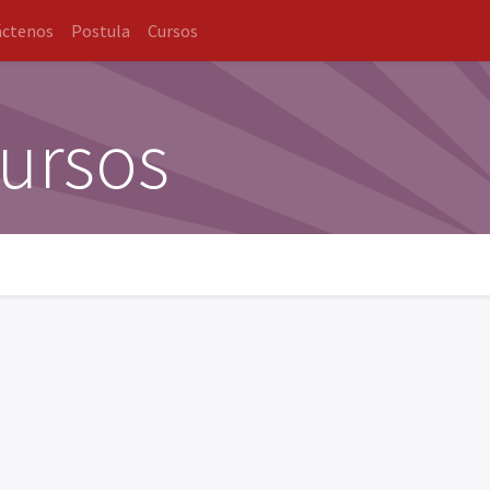
áctenos
Postula
Cursos
cursos