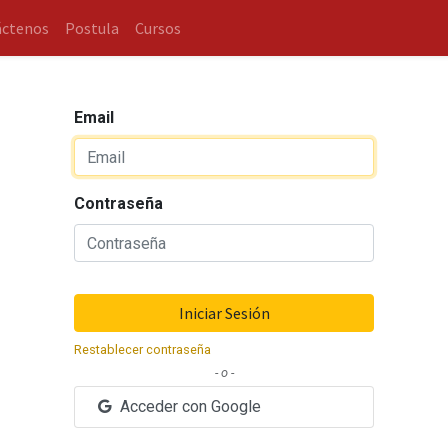
áctenos
Postula
Cursos
Email
Contraseña
Iniciar Sesión
Restablecer contraseña
- o -
Acceder con Google